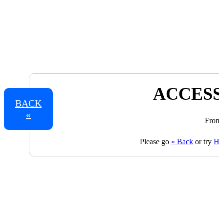
ACCESS
BACK
«
From
Please go
« Back
or try
H