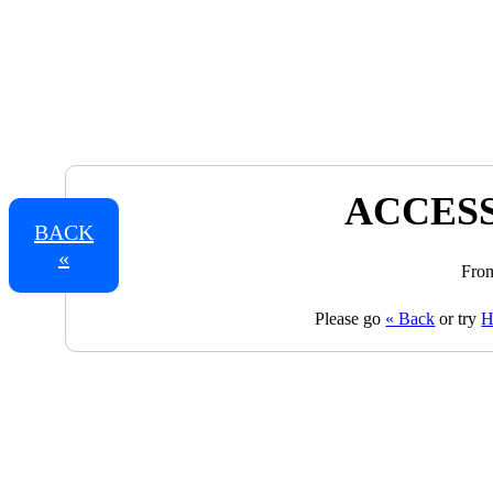
ACCESS
BACK
«
From
Please go
« Back
or try
H