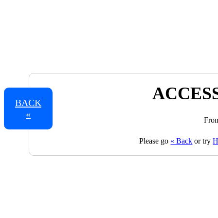
ACCESS
BACK
«
From
Please go
« Back
or try
H