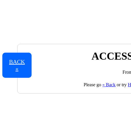
ACCESS
BACK
«
From
Please go
« Back
or try
H