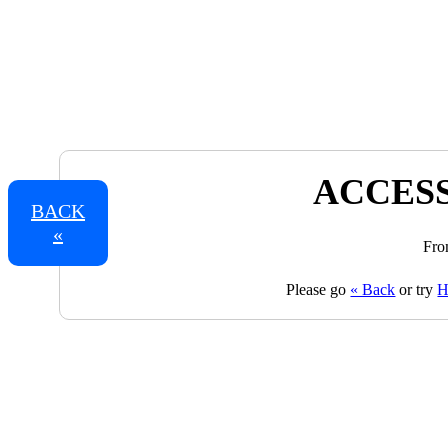
ACCESS
BACK
«
Fro
Please go
« Back
or try
H