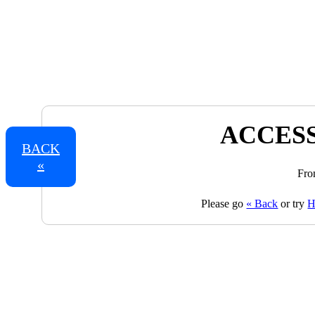
ACCESS
BACK
«
Fro
Please go
« Back
or try
H