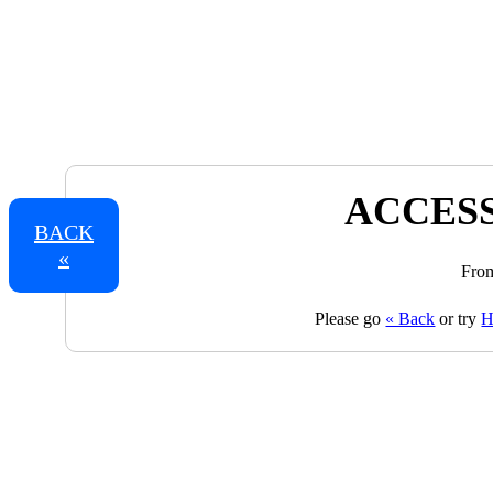
ACCESS
BACK
«
From
Please go
« Back
or try
H