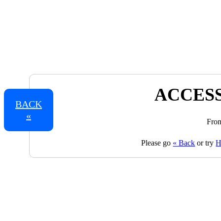
ACCESS
BACK
«
From
Please go
« Back
or try
H