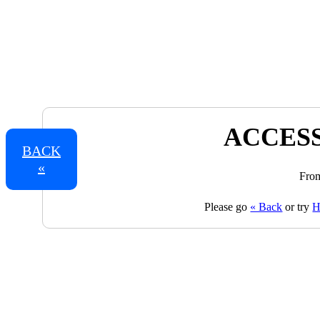
ACCESS
BACK
«
From
Please go
« Back
or try
H